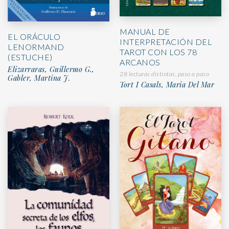
MANUAL DE
EL ORÁCULO
INTERPRETACIÓN DEL
LENORMAND
TAROT CON LOS 78
(ESTUCHE)
ARCANOS
Elizarraras, Guillermo G.,
28 lecturas distintas, paso a paso
Gabler, Martina J.
Tort I Casals, Maria Del Mar