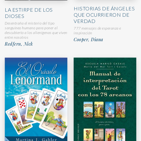
HISTORIAS DE ÁNGELES
LA ESTIRPE DE LOS
QUE OCURRIERON DE
DIOSES
VERDAD
Desentraña el misterio del tipo
sanguíneo humano para poner al
777 mensajes de esperanza e
descubierto a los alienígenas que viven
inspiración
entre nosotros
Cooper, Diana
Redfern, Nick