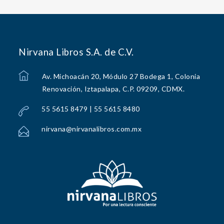
Nirvana Libros S.A. de C.V.
Av. Michoacán 20, Módulo 27 Bodega 1, Colonia
Renovación, Iztapalapa, C.P. 09209, CDMX.
55 5615 8479 | 55 5615 8480
nirvana@nirvanalibros.com.mx