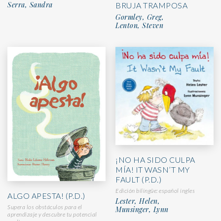
Serra, Sandra
BRUJA TRAMPOSA
Gormley, Greg,
Lenton, Steven
¡NO HA SIDO CULPA
MÍA! IT WASN’T MY
FAULT (P.D.)
Edición bilingüe: español ingles
ALGO APESTA! (P.D.)
Lester, Helen,
Supera los obstáculos para el
Munsinger, Lynn
aprendizaje y descubre tu potencial