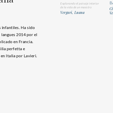
B
Explorando el paisaje interior
de la vida de un maestro
Ci
Vergari, Luana
Ve
 infantiles. Ha sido
 langues 2014 por el
blicado en Francia.
lia perfetta e
 Italia por Lavieri.