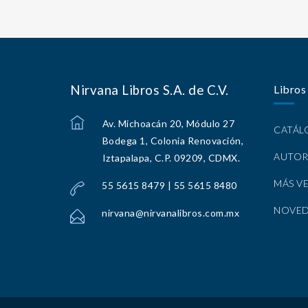
Nirvana Libros S.A. de C.V.
Libros
Av. Michoacán 20, Módulo 27
CATÁ
Bodega 1, Colonia Renovación,
AUTOR
Iztapalapa, C.P. 09209, CDMX.
MÁS V
55 5615 8479 | 55 5615 8480
NOVE
nirvana@nirvanalibros.com.mx