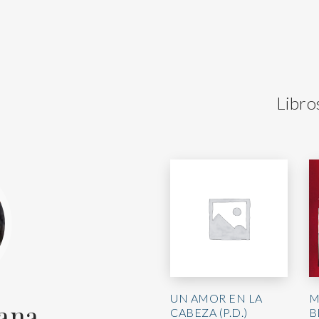
Libro
UN AMOR EN LA
M
uana
CABEZA (P.D.)
B