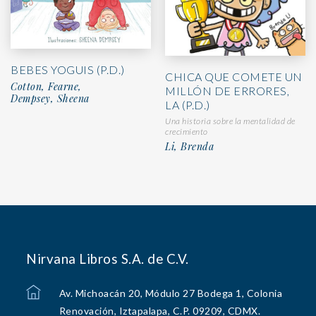
BEBES YOGUIS (P.D.)
CHICA QUE COMETE UN
Cotton, Fearne,
MILLÓN DE ERRORES,
Dempsey, Sheena
LA (P.D.)
Una historia sobre la mentalidad de
crecimiento
Li, Brenda
Nirvana Libros S.A. de C.V.
Av. Michoacán 20, Módulo 27 Bodega 1, Colonia
Renovación, Iztapalapa, C.P. 09209, CDMX.