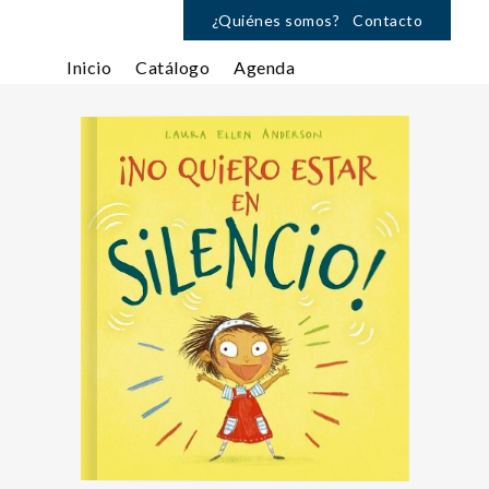
¿Quiénes somos?
Contacto
Inicio
Catálogo
Agenda