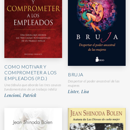
COMO MOTIVAR Y
COMPROMETER A LOS
BRUJA
EMPLEADOS (P.D.)
Despertar el poder ancestral de las
Una fábula que aborda las tres causas
mujeres
fundamentales de un trabajo infeliz
Lister, Lisa
Lencioni, Patrick