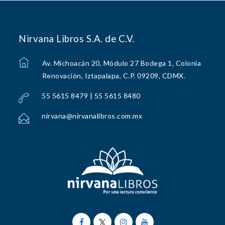
Nirvana Libros S.A. de C.V.
Av. Michoacán 20, Módulo 27 Bodega 1, Colonia
Renovación, Iztapalapa, C.P. 09209, CDMX.
55 5615 8479 | 55 5615 8480
nirvana@nirvanalibros.com.mx