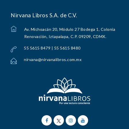
Nirvana Libros S.A. de C.V.
Av. Michoacán 20, Módulo 27 Bodega 1, Colonia
Renovación, Iztapalapa, C.P. 09209, CDMX.
55 5615 8479 | 55 5615 8480
nirvana@nirvanalibros.com.mx