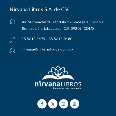
Nirvana Libros S.A. de C.V.
Av. Michoacán 20, Módulo 27 Bodega 1, Colonia
Renovación, Iztapalapa, C.P. 09209, CDMX.
55 5615 8479 | 55 5615 8480
nirvana@nirvanalibros.com.mx