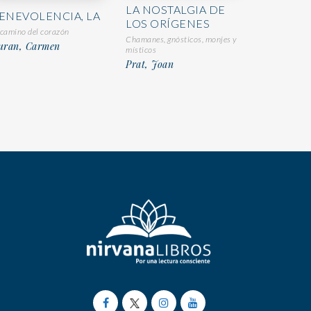
LA NOSTALGIA DE
ENEVOLENCIA, LA
LOS ORÍGENES
 camino del corazón
Chamanes, gnósticos, monjes y
uran, Carmen
místicos
Prat, Joan