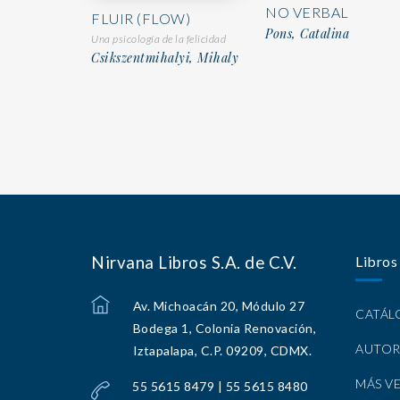
NO VERBAL
FLUIR (FLOW)
Pons, Catalina
Una psicología de la felicidad
Csikszentmihalyi, Mihaly
Nirvana Libros S.A. de C.V.
Libros
Av. Michoacán 20, Módulo 27
CATÁ
Bodega 1, Colonia Renovación,
AUTOR
Iztapalapa, C.P. 09209, CDMX.
MÁS V
55 5615 8479 | 55 5615 8480