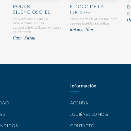
PODER
ELOGIO DE LA
B
SILENCIOSO, EL
LUCIDEZ
El
La fuerza secreta de los
Liberarse de las falsas ilusiones
D
introvertidos. Con la
que nos impiden ser felices
colaboración de Gregory Mone y
Kotsou, Ilios
Erica Moroz
Cain, Susan
Información
LOGO
AGENDA
ES
¿QUIÉNES SOMOS?
ENDIDOS
CONTACTO