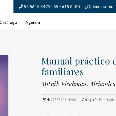
55 5615 8479 | 55 5615 8480
¿Quiénes somos
Catálogo
Agenda
Manual práctico d
familiares
Mitnik Fischman, Alejandra
ISBN:
9788491114468
Categoría:
Psicología