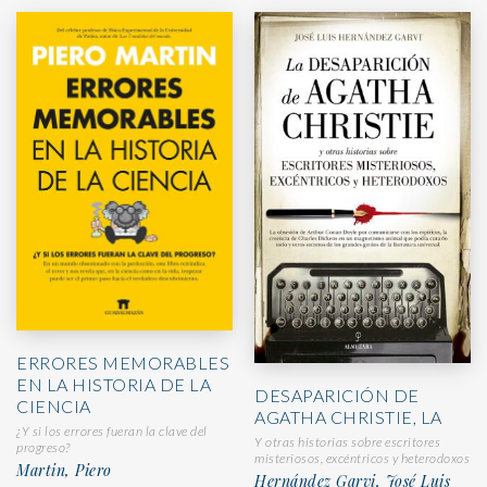
ERRORES MEMORABLES
EN LA HISTORIA DE LA
DESAPARICIÓN DE
CIENCIA
AGATHA CHRISTIE, LA
¿Y si los errores fueran la clave del
Y otras historias sobre escritores
progreso?
misteriosos, excéntricos y heterodoxos
Martin, Piero
Hernández Garvi, José Luis