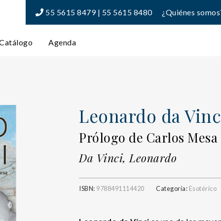
55 5615 8479 | 55 5615 8480
¿Quiénes somos
Catálogo
Agenda
Leonardo da Vinci
Prólogo de Carlos Mesa
Da Vinci, Leonardo
ISBN:
9788491114420
Categoría:
Esotérico