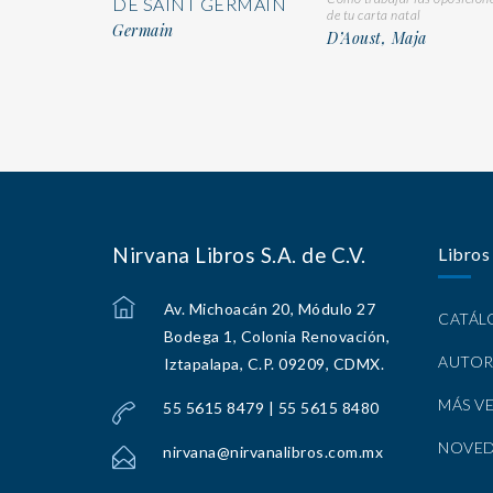
DE SAINT GERMAIN
de tu carta natal
Germain
D’Aoust, Maja
Nirvana Libros S.A. de C.V.
Libros
Av. Michoacán 20, Módulo 27
CATÁ
Bodega 1, Colonia Renovación,
AUTOR
Iztapalapa, C.P. 09209, CDMX.
MÁS V
55 5615 8479 | 55 5615 8480
NOVE
nirvana@nirvanalibros.com.mx