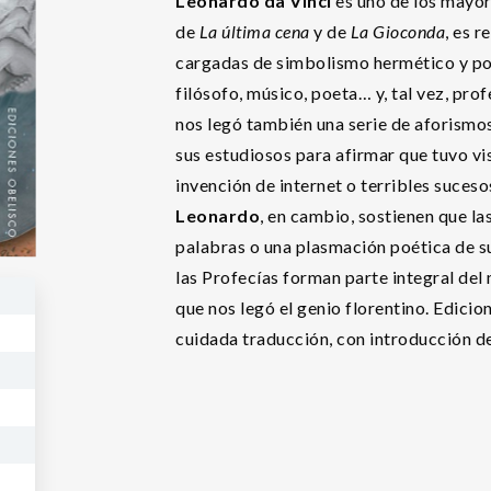
Leonardo da Vinci
es uno de los mayor
de
La última cena
y de
La Gioconda
, es 
cargadas de simbolismo hermético y por
filósofo, músico, poeta… y, tal vez, prof
nos legó también una serie de aforismos
sus estudiosos para afirmar que tuvo vi
invención de internet o terribles suces
Leonardo
, en cambio, sostienen que la
palabras o una plasmación poética de s
las Profecías forman parte integral del
que nos legó el genio florentino. Edicio
cuidada traducción, con introducción de