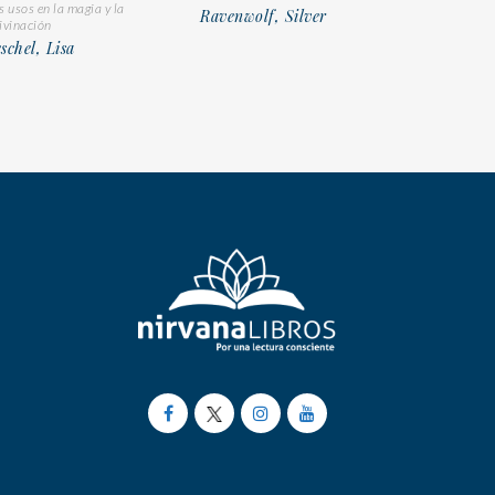
s usos en la magia y la
Ravenwolf, Silver
ivinación
schel, Lisa