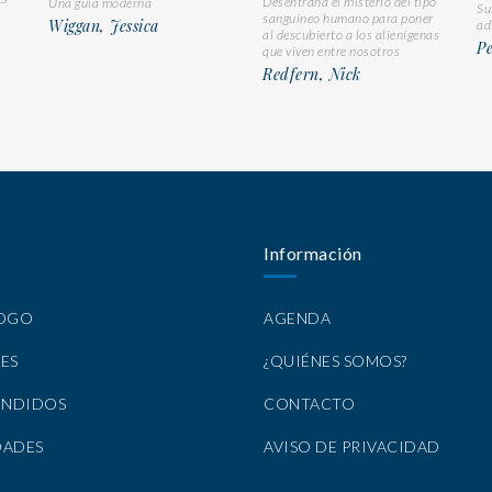
Desentraña el misterio del tipo
Una guía moderna
Su
sanguíneo humano para poner
Wiggan, Jessica
ad
al descubierto a los alienígenas
Pe
que viven entre nosotros
Redfern, Nick
Información
LOGO
AGENDA
ES
¿QUIÉNES SOMOS?
ENDIDOS
CONTACTO
DADES
AVISO DE PRIVACIDAD