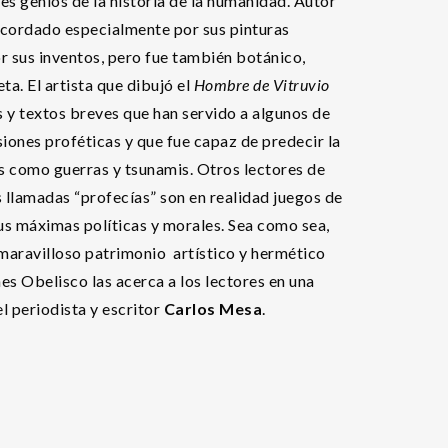
es genios de la historia de la humanidad. Autor
recordado especialmente por sus pinturas
 sus inventos, pero fue también botánico,
eta. El artista que dibujó el
Hombre de Vitruvio
 y textos breves que han servido a algunos de
siones proféticas y que fue capaz de predecir la
os como guerras y tsunamis. Otros lectores de
s llamadas “profecías” son en realidad juegos de
us máximas políticas y morales. Sea como sea,
 maravilloso patrimonio artístico y hermético
nes Obelisco las acerca a los lectores en una
l periodista y escritor
Carlos Mesa
.