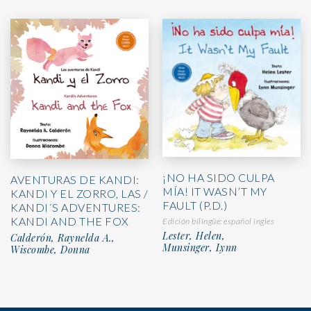
¡NO HA SIDO CULPA
AVENTURAS DE KANDI:
MÍA! IT WASN’T MY
KANDI Y EL ZORRO, LAS /
FAULT (P.D.)
KANDI´S ADVENTURES:
KANDI AND THE FOX
Edición bilingüe: español ingles
Lester, Helen,
Calderón, Raynelda A.,
Munsinger, Lynn
Wiscombe, Donna