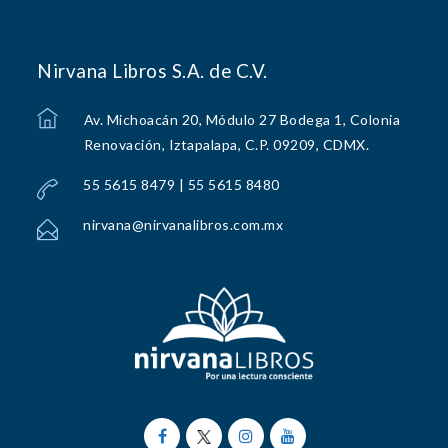
Nirvana Libros S.A. de C.V.
Av. Michoacán 20, Módulo 27 Bodega 1, Colonia
Renovación, Iztapalapa, C.P. 09209, CDMX.
55 5615 8479 | 55 5615 8480
nirvana@nirvanalibros.com.mx