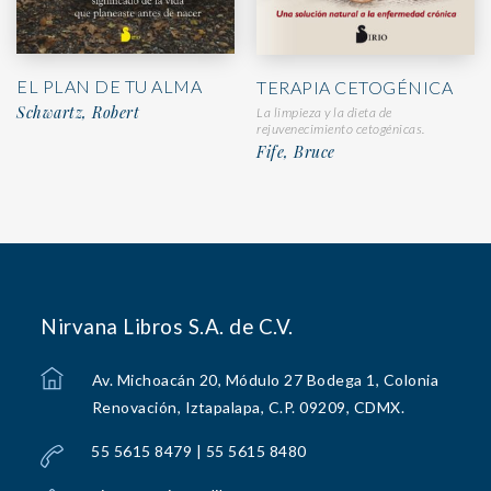
EL PLAN DE TU ALMA
TERAPIA CETOGÉNICA
Schwartz, Robert
La limpieza y la dieta de
rejuvenecimiento cetogénicas.
Fife, Bruce
Nirvana Libros S.A. de C.V.
Av. Michoacán 20, Módulo 27 Bodega 1, Colonia
Renovación, Iztapalapa, C.P. 09209, CDMX.
55 5615 8479 | 55 5615 8480