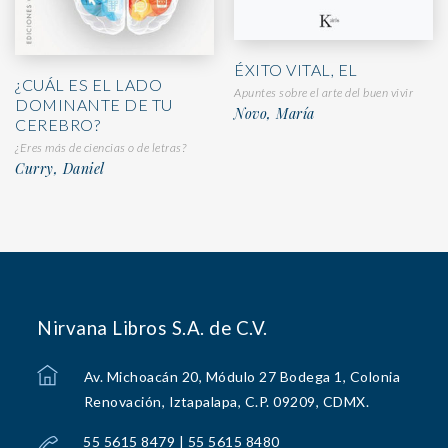
ÉXITO VITAL, EL
¿CUÁL ES EL LADO
Apuntes sobre el arte del buen vivir
DOMINANTE DE TU
Novo, María
CEREBRO?
¿Eres más de ciencias o de letras?
Curry, Daniel
Nirvana Libros S.A. de C.V.
Av. Michoacán 20, Módulo 27 Bodega 1, Colonia
Renovación, Iztapalapa, C.P. 09209, CDMX.
55 5615 8479 | 55 5615 8480