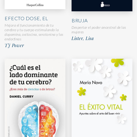
EFECTO DOSE, EL
BRUJA
Mejora el funcionamiento de tu
Despertar el poder ancestral de las
cerebro y tu cuerpo estimulando la
mujeres
dopamina, oxitocina, serotonina y las
Lister, Lisa
endorfinas
TJ Power