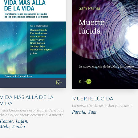
VIDA MÁS ALLÁ DE LA
MUERTE LÚCIDA
VIDA
La nueva ciencia de la vida y la muerte
Transformaciones espirituales derivadas
Parnia, Sam
de las experiencias cercanas a la muerte
Comas, Luján,
Melo, Xavier