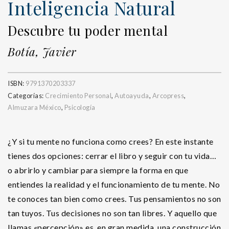
Inteligencia Natural
Descubre tu poder mental
Botía, Javier
ISBN:
9791370203337
Categorías:
Crecimiento Personal
,
Autoayuda
,
Arcopress
,
Almuzara México
,
Psicología
¿Y si tu mente no funciona como crees? En este instante
tienes dos opciones: cerrar el libro y seguir con tu vida…
o abrirlo y cambiar para siempre la forma en que
entiendes la realidad y el funcionamiento de tu mente. No
te conoces tan bien como crees. Tus pensamientos no son
tan tuyos. Tus decisiones no son tan libres. Y aquello que
llamas «percepción» es, en gran medida, una construcción