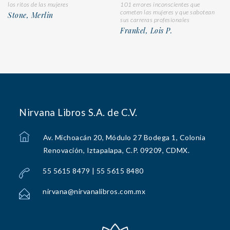
los ritos de las mujeres
101 errores inconscientes que
cometen las mujeres y que sabotean
Stone, Merlin
sus carreras profesionales
Frankel, Lois P.
Nirvana Libros S.A. de C.V.
Av. Michoacán 20, Módulo 27 Bodega 1, Colonia
Renovación, Iztapalapa, C.P. 09209, CDMX.
55 5615 8479 | 55 5615 8480
nirvana@nirvanalibros.com.mx