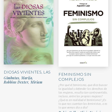
DIOSAS VIVIENTES, LAS
FEMINISMO SIN
Gimbutas, Marija,
COMPLEJOS
Robbins Dexter, Miriam
¿Por qué el feminismo, que dice buscar
la igualdad y defender los derechos de
las mujeres, resulta tan controvertido,
incluso, entre las propias mujeres?
¿Qué es en realidad el feminismo? ¿Es
lo que nos cuentan las feministas, o es
lo que vemos día a día?