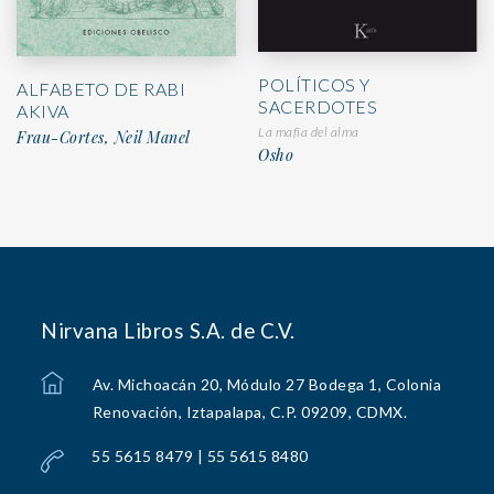
POLÍTICOS Y
ALFABETO DE RABI
SACERDOTES
AKIVA
La mafia del alma
Frau-Cortes, Neil Manel
Osho
Nirvana Libros S.A. de C.V.
Av. Michoacán 20, Módulo 27 Bodega 1, Colonia
Renovación, Iztapalapa, C.P. 09209, CDMX.
55 5615 8479 | 55 5615 8480