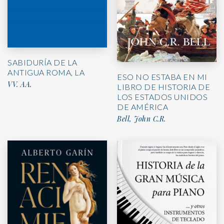
SABIDURÍA DE LA
ANTIGUA ROMA, LA
ESO NO ESTABA EN MI
VV. AA.
LIBRO DE HISTORIA DE
LOS ESTADOS UNIDOS
DE AMÉRICA
Bell, John C.R.