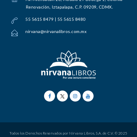
Renovación, Iztapalapa, C.P. 09209, CDMX.
55 5615 8479 | 55 5615 8480
nirvana@nirvanalibros.com.mx
Todos los Derechos Reservados por Nirvana Libros, S.A. de C.V. © 2025