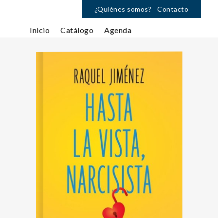
¿Quiénes somos?
Contacto
Inicio
Catálogo
Agenda