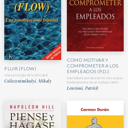
COMO MOTIVAR Y
COMPROMETER A LOS
FLUIR (FLOW)
EMPLEADOS (P.D.)
Una psicología de la felicidad
Una fábula que aborda las tres causas
Csikszentmihalyi, Mihaly
fundamentales de un trabajo infeliz
Lencioni, Patrick