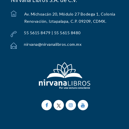
Nirvana Libros S.A. de C.V.
Av. Michoacán 20, Módulo 27 Bodega 1, Colonia
Renovación, Iztapalapa, C.P. 09209, CDMX.
55 5615 8479 | 55 5615 8480
nirvana@nirvanalibros.com.mx