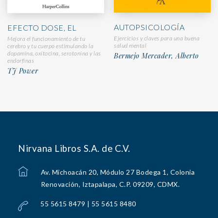
AUTOPSICOLOGÍA
EFECTO DOSE, EL
Ejercicios y claves para una buena
Mejora el funcionamiento de tu
salud mental
cerebro y tu cuerpo estimulando la
dopamina, oxitocina, serotonina y las
Bermejo Mercader, Alberto
endorfinas
TJ Power
Nirvana Libros S.A. de C.V.
Av. Michoacán 20, Módulo 27 Bodega 1, Colonia
Renovación, Iztapalapa, C.P. 09209, CDMX.
55 5615 8479 | 55 5615 8480