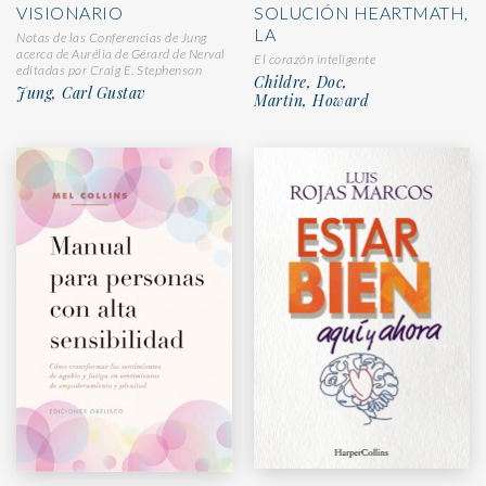
SOLUCIÓN HEARTMATH,
VISIONARIO
LA
Notas de las Conferencias de Jung
acerca de Aurélia de Gérard de Nerval
El corazón inteligente
editadas por Craig E. Stephenson
Childre, Doc,
Jung, Carl Gustav
Martin, Howard