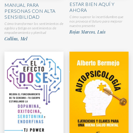
ESTAR BIEN AQUÍ Y
MANUAL PARA
AHORA
PERSONAS CON ALTA
SENSIBILIDAD
Cómo superar la incertidumbre que
nos provoca el futuro para mejorar
Cómo transformar los sentimientos de
nuestro presente
agobio y fatiga en sentimientos de
Rojas Marcos, Luis
empoderamiento y plenitud
Collins, Mel