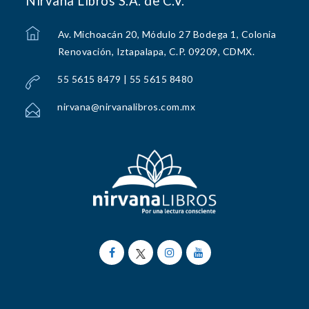
Nirvana Libros S.A. de C.V.
Av. Michoacán 20, Módulo 27 Bodega 1, Colonia
Renovación, Iztapalapa, C.P. 09209, CDMX.
55 5615 8479 | 55 5615 8480
nirvana@nirvanalibros.com.mx