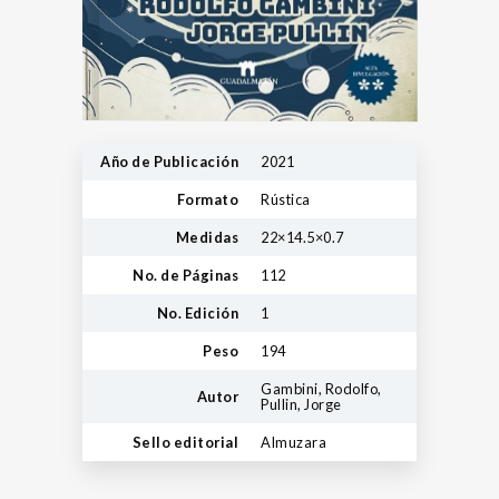
Año de Publicación
2021
Formato
Rústica
Medidas
22×14.5×0.7
No. de Páginas
112
No. Edición
1
Peso
194
Gambini, Rodolfo,
Autor
Pullin, Jorge
Sello editorial
Almuzara