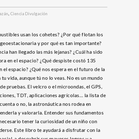
azán
,
Ciencia Divulgación
tibles usan los cohetes? ¿Por qué flotan los
a geoestacionaria y por qué es tan importante?
cia han llegado las más lejanas? ¿Cuál ha sido
ora en el espacio? ¿Qué despiste costó 135
n el espacio? ¿Qué nos espera en el futuro de la
 tu vida, aunque tú no lo veas. No es un mundo
 de pruebas. El velcro o el microondas, el GPS,
iones, TDT, aplicaciones agrícolas… la lista de
uenta o no, la astronáutica nos rodea en
renderla y valorarla. Entender sus fundamentos
necesario tener la curiosidad de un niño con
rse. Este libro te ayudará a disfrutar con la
pacial, a descubrir sus mayores logros y a