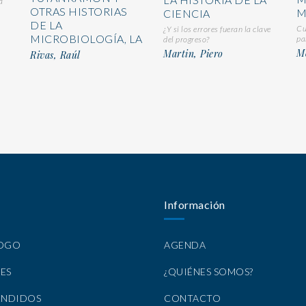
a
OTRAS HISTORIAS
M
CIENCIA
DE LA
Cu
¿Y si los errores fueran la clave
MICROBIOLOGÍA, LA
pa
del progreso?
Me
Martin, Piero
Rivas, Raúl
Información
LOGO
AGENDA
ES
¿QUIÉNES SOMOS?
ENDIDOS
CONTACTO