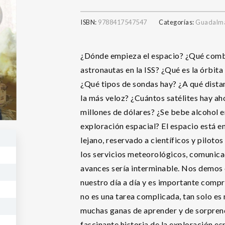
ISBN:
9788417547547
Categorías:
Guadalm
¿Dónde empieza el espacio? ¿Qué combus
astronautas en la ISS? ¿Qué es la órbit
¿Qué tipos de sondas hay? ¿A qué distan
la más veloz? ¿Cuántos satélites hay ah
millones de dólares? ¿Se bebe alcohol e
exploración espacial? El espacio está en
lejano, reservado a científicos y pilotos
los servicios meteorológicos, comunicac
avances sería interminable. Nos demos c
nuestro día a día y es importante comp
no es una tarea complicada, tan solo es 
muchas ganas de aprender y de sorprende
fascinante historia de la exploración es