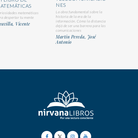
NES
ATEMÁTICAS
La obra fundamental sobre la
riosidades matemáticas
historia de la era de la
ra despertar tu mente
información. Cómo la distancia
avilla, Vicente
dejó de ser una barrera para las
comunicaciones
Martín Pereda, José
Antonio