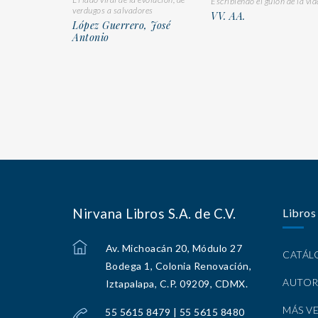
Escribiendo el guion de la vid
verdugos a salvadores
VV. AA.
López Guerrero, José
Antonio
Nirvana Libros S.A. de C.V.
Libros
Av. Michoacán 20, Módulo 27
CATÁ
Bodega 1, Colonia Renovación,
AUTOR
Iztapalapa, C.P. 09209, CDMX.
MÁS V
55 5615 8479 | 55 5615 8480