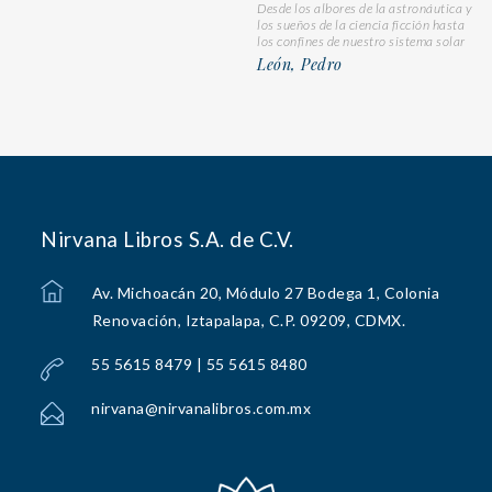
Desde los albores de la astronáutica y
los sueños de la ciencia ficción hasta
los confines de nuestro sistema solar
León, Pedro
Nirvana Libros S.A. de C.V.
Av. Michoacán 20, Módulo 27 Bodega 1, Colonia
Renovación, Iztapalapa, C.P. 09209, CDMX.
55 5615 8479 | 55 5615 8480
nirvana@nirvanalibros.com.mx