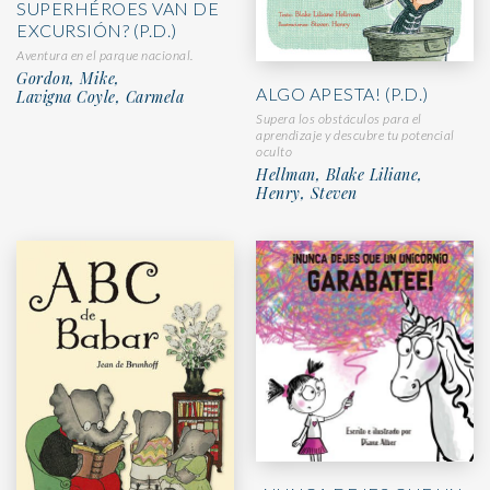
SUPERHÉROES VAN DE
EXCURSIÓN? (P.D.)
Aventura en el parque nacional.
Gordon, Mike,
ALGO APESTA! (P.D.)
Lavigna Coyle, Carmela
Supera los obstáculos para el
aprendizaje y descubre tu potencial
oculto
Hellman, Blake Liliane,
Henry, Steven