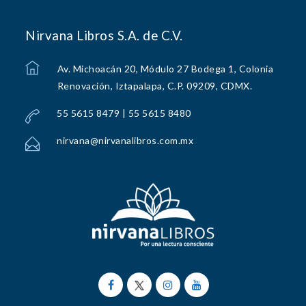
Nirvana Libros S.A. de C.V.
Av. Michoacán 20, Módulo 27 Bodega 1, Colonia
Renovación, Iztapalapa, C.P. 09209, CDMX.
55 5615 8479 | 55 5615 8480
nirvana@nirvanalibros.com.mx