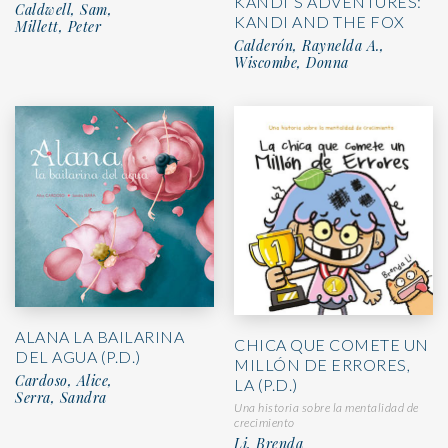
KANDI´S ADVENTURES:
Caldwell, Sam,
KANDI AND THE FOX
Millett, Peter
Calderón, Raynelda A.,
Wiscombe, Donna
ALANA LA BAILARINA
CHICA QUE COMETE UN
DEL AGUA (P.D.)
MILLÓN DE ERRORES,
Cardoso, Alice,
LA (P.D.)
Serra, Sandra
Una historia sobre la mentalidad de
crecimiento
Li, Brenda