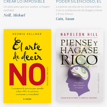
CREAR LO IMPOSIBLE
PODER SILENCIOSO, EL
Un plan para que tus sueños se hagan
La fuerza secreta de los introvertidos.
realidad
Con la colaboración de Gregory Mone
y Erica Moroz
Neill, Michael
Cain, Susan