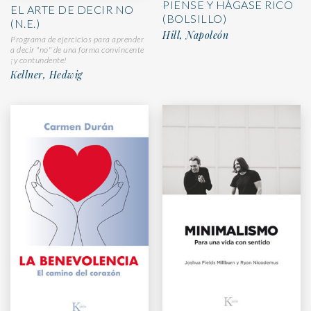
PIENSE Y HÁGASE RICO
EL ARTE DE DECIR NO
(BOLSILLO)
(N.E.)
Hill, Napoleón
Programa de ejercicios para aprender
a decir "no" de una forma convincente
¡y contundente!
Kellner, Hedwig