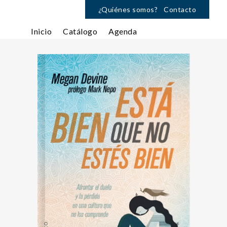
¿Quiénes somos?
Contacto
Inicio
Catálogo
Agenda