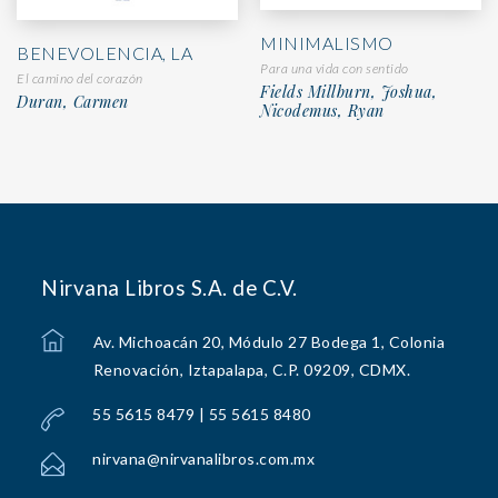
MINIMALISMO
BENEVOLENCIA, LA
Para una vida con sentido
El camino del corazón
Fields Millburn, Joshua,
Duran, Carmen
Nicodemus, Ryan
Nirvana Libros S.A. de C.V.
Av. Michoacán 20, Módulo 27 Bodega 1, Colonia
Renovación, Iztapalapa, C.P. 09209, CDMX.
55 5615 8479 | 55 5615 8480
nirvana@nirvanalibros.com.mx