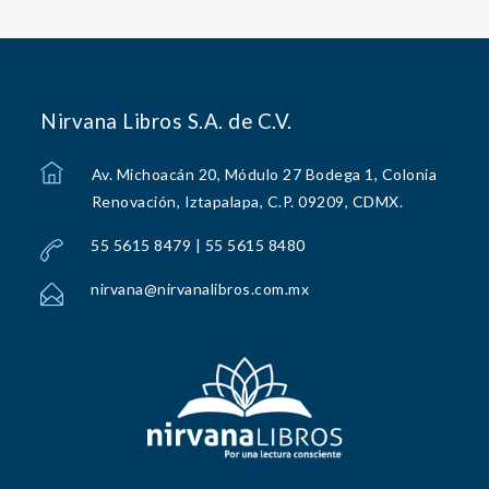
Nirvana Libros S.A. de C.V.
Av. Michoacán 20, Módulo 27 Bodega 1, Colonia
Renovación, Iztapalapa, C.P. 09209, CDMX.
55 5615 8479 | 55 5615 8480
nirvana@nirvanalibros.com.mx