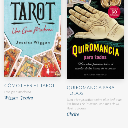
CÓMO LEER EL TAROT
QUIROMANCIA PARA
Una guía moderna
TODOS
Wiggan, Jessica
Una obra practica sobre el estudio de
las líneas de la mano, con más de 60
ilustraciones
Cheiro