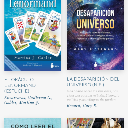
LA DESAPARICIÓN DEL
EL ORÁCULO
UNIVERSO (N.E.)
LENORMAND
(ESTUCHE)
Una charla sobre las ilusiones, Las
vidas pasadas, la religión, Elsexo, la
Elizarraras, Guillermo G.,
política y los milagros del perdón
Gabler, Martina J.
Renard, Gary R.