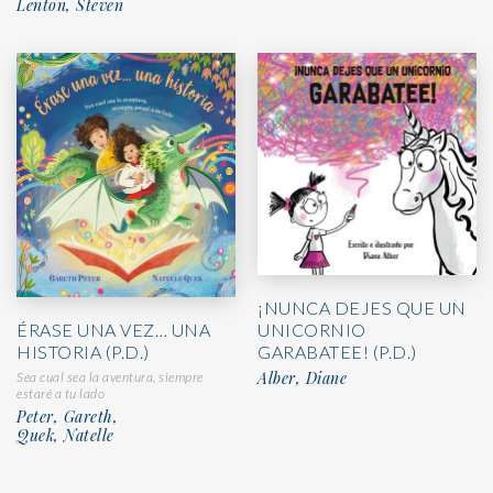
Lenton, Steven
¡NUNCA DEJES QUE UN
UNICORNIO
ÉRASE UNA VEZ… UNA
GARABATEE! (P.D.)
HISTORIA (P.D.)
Alber, Diane
Sea cual sea la aventura, siempre
estaré a tu lado
Peter, Gareth,
Quek, Natelle