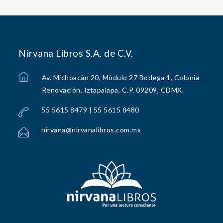
Nirvana Libros S.A. de C.V.
Av. Michoacán 20, Módulo 27 Bodega 1, Colonia
Renovación, Iztapalapa, C.P. 09209, CDMX.
55 5615 8479 | 55 5615 8480
nirvana@nirvanalibros.com.mx