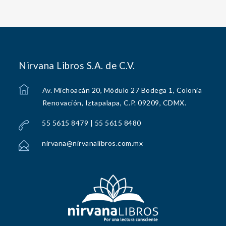
Nirvana Libros S.A. de C.V.
Av. Michoacán 20, Módulo 27 Bodega 1, Colonia
Renovación, Iztapalapa, C.P. 09209, CDMX.
55 5615 8479 | 55 5615 8480
nirvana@nirvanalibros.com.mx