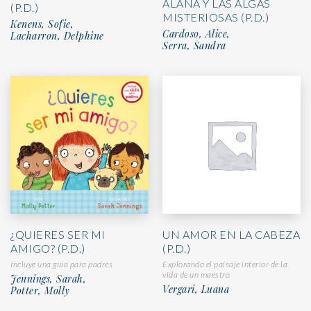
ALANA Y LAS ALGAS
(P.D.)
MISTERIOSAS (P.D.)
Kenens, Sofie,
Cardoso, Alice,
Lacharron, Delphine
Serra, Sandra
¿QUIERES SER MI
UN AMOR EN LA CABEZA
AMIGO? (P.D.)
(P.D.)
Incluye una guía para padres
Explorando el paisaje interior de la
vida de un maestro
Jennings, Sarah,
Vergari, Luana
Potter, Molly