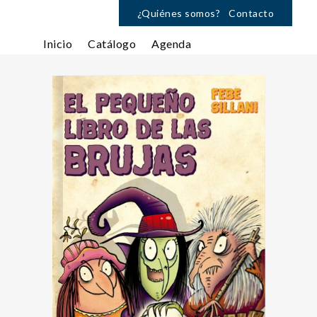
¿Quiénes somos?
Contacto
Inicio
Catálogo
Agenda