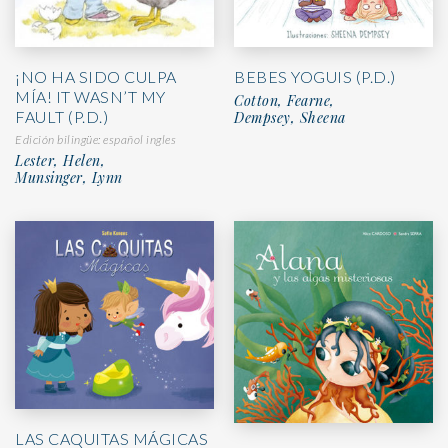
¡NO HA SIDO CULPA
BEBES YOGUIS (P.D.)
MÍA! IT WASN’T MY
Cotton, Fearne,
FAULT (P.D.)
Dempsey, Sheena
Edición bilingüe: español ingles
Lester, Helen,
Munsinger, Lynn
LAS CAQUITAS MÁGICAS