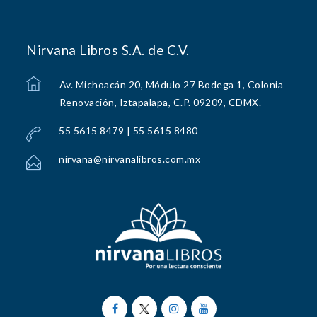
Nirvana Libros S.A. de C.V.
Av. Michoacán 20, Módulo 27 Bodega 1, Colonia
Renovación, Iztapalapa, C.P. 09209, CDMX.
55 5615 8479 | 55 5615 8480
nirvana@nirvanalibros.com.mx