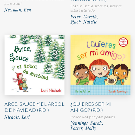
para crear!
Sea cual sea la aventura, siempre
Newman, Ben
estaré a tu lado
Peter, Gareth,
Quek, Natelle
ARCE, SAUCE Y EL ÁRBOL
¿QUIERES SER MI
DE NAVIDAD (P.D.)
AMIGO? (P.D.)
Nichols, Lori
Incluye una guía para padres
Jennings, Sarah,
Potter, Molly