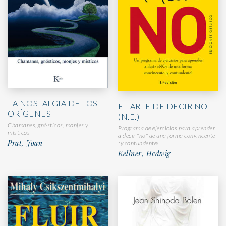
LA NOSTALGIA DE LOS
EL ARTE DE DECIR NO
ORÍGENES
(N.E.)
Chamanes, gnósticos, monjes y
Programa de ejercicios para aprender
místicos
a decir "no" de una forma convincente
Prat, Joan
¡y contundente!
Kellner, Hedwig