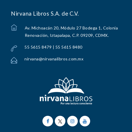
Nirvana Libros S.A. de C.V.
Av. Michoacán 20, Módulo 27 Bodega 1, Colonia
Renovación, Iztapalapa, C.P. 09209, CDMX.
55 5615 8479 | 55 5615 8480
nirvana@nirvanalibros.com.mx