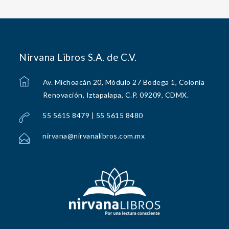
Nirvana Libros S.A. de C.V.
Av. Michoacán 20, Módulo 27 Bodega 1, Colonia
Renovación, Iztapalapa, C.P. 09209, CDMX.
55 5615 8479 | 55 5615 8480
nirvana@nirvanalibros.com.mx