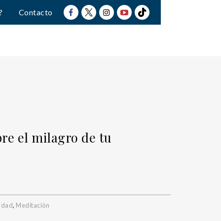
?
Contacto
re el milagro de tu
lidad
,
Meditación