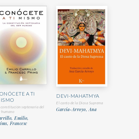
ONÓCETE A TI
DEVI-MAHATMYA
ISMO
El canto de la Diosa Suprema
 constitución septenaria del
García-Arroyo, Ana
r humano
rrillo, Emilio,
ims, Francesc