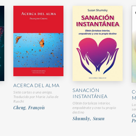
ACERCA DEL ALMA
SANACIÓN
C
Siete cartas a una amiga.
INSTANTÁNEA
Traducido por María Julia de
M
Ruschi
Obtén fortaleza interior,
La
Cheng, François
empodérate y crea tu propio
se
destino
Ca
Shumsky, Susan
Pr