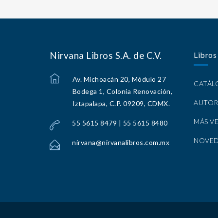
Nirvana Libros S.A. de C.V.
Libros
Av. Michoacán 20, Módulo 27
CATÁ
Bodega 1, Colonia Renovación,
AUTOR
Iztapalapa, C.P. 09209, CDMX.
MÁS V
55 5615 8479 | 55 5615 8480
NOVE
nirvana@nirvanalibros.com.mx