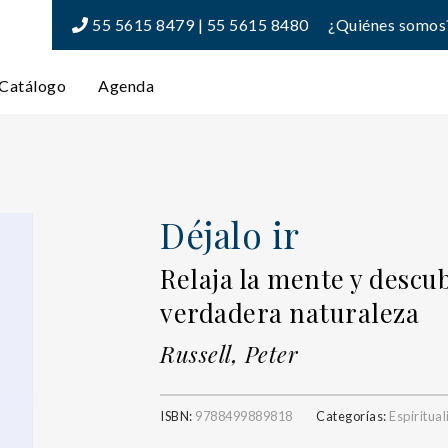
55 5615 8479 | 55 5615 8480
¿Quiénes somos
Catálogo
Agenda
Déjalo ir
Relaja la mente y descub
verdadera naturaleza
Russell, Peter
ISBN:
9788499889818
Categorías:
Espiritua