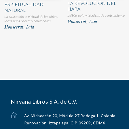
LA REVOLUCIÓN DEL
ESPIRITUALIDAD
HARÁ
NATURAL
Leibterapia y técnicas de centramiento
La educación espiritual de los niños.
Monserrat, Laia
Ideas para padres y educadores
Monserrat, Laia
Nirvana Libros S.A. de C.V.
Av. Michoacán 20, Módulo 27 Bodega 1, Colonia
Renovación, Iztapalapa, C.P. 09209, CDMX.