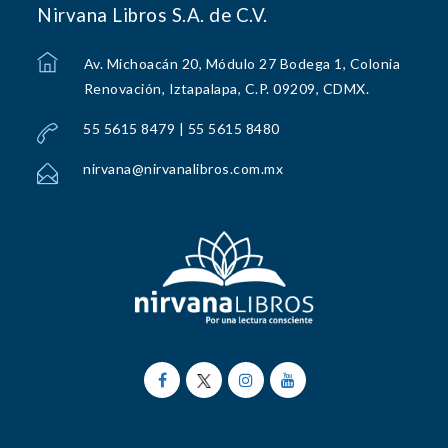
Nirvana Libros S.A. de C.V.
Av. Michoacán 20, Módulo 27 Bodega 1, Colonia
Renovación, Iztapalapa, C.P. 09209, CDMX.
55 5615 8479 | 55 5615 8480
nirvana@nirvanalibros.com.mx