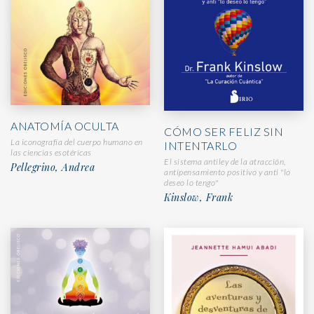
ANATOMÍA OCULTA
CÓMO SER FELIZ SIN
La iconografía del cuerpo humano en
INTENTARLO
las ciencias esotéricas
El sistema antiley de la atracción,
Pellegrino, Andrea
antipensamiento positivo y anti "lo
deseo lo tengo"
Kinslow, Frank