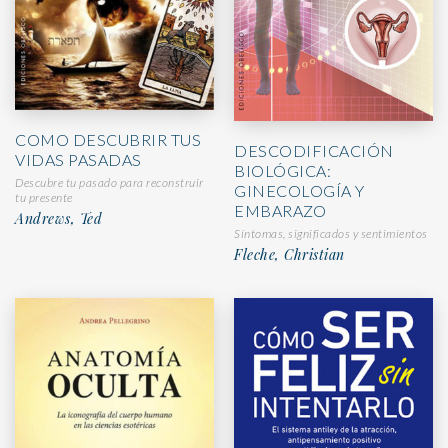
COMO DESCUBRIR TUS
DESCODIFICACIÓN
VIDAS PASADAS
BIOLÓGICA:
Descubre tu pasado para reconstruir
GINECOLOGÍA Y
tu presente
EMBARAZO
Andrews, Ted
Síntomas, significados y sentimientos
Fleche, Christian