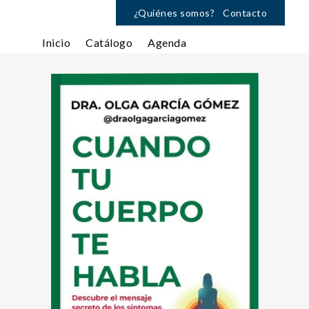
¿Quiénes somos?
Contacto
Inicio
Catálogo
Agenda