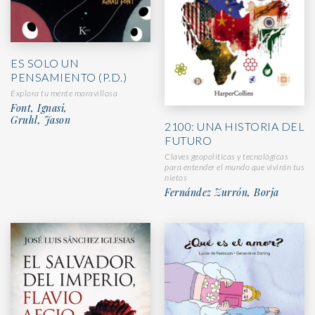
ES SOLO UN
PENSAMIENTO (P.D.)
Explora tu mente maravillosa
Font, Ignasi,
Gruhl, Jason
2100: UNA HISTORIA DEL
FUTURO
Claves geopolíticas y tecnológicas
para entender el mundo que vivirán tus
nietos
Fernández Zurrón, Borja