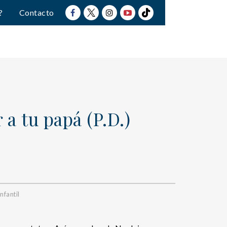
?
Contacto
a tu papá (P.D.)
nfantil