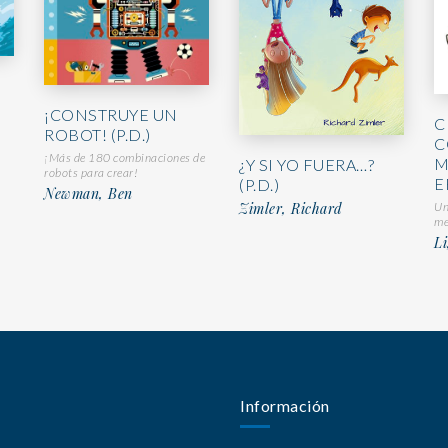
¡CONSTRUYE UN
C
ROBOT! (P.D.)
C
¡Más de 180 combinaciones de
M
¿Y SI YO FUERA…?
robots para crear!
E
(P.D.)
Newman, Ben
Un
Zimler, Richard
me
Li
Información