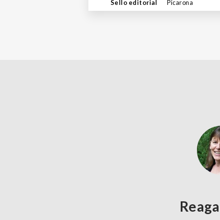
Sello editorial
Picarona
Reaga