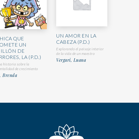
UN AMOR EN LA
HICA QUE
CABEZA (P.D.)
OMETE UN
Explorando el paisaje interior
ILLÓN DE
de la vida de un maestro
RRORES, LA (P.D.)
Vergari, Luana
a historia sobre la
ntalidad de crecimiento
, Brenda