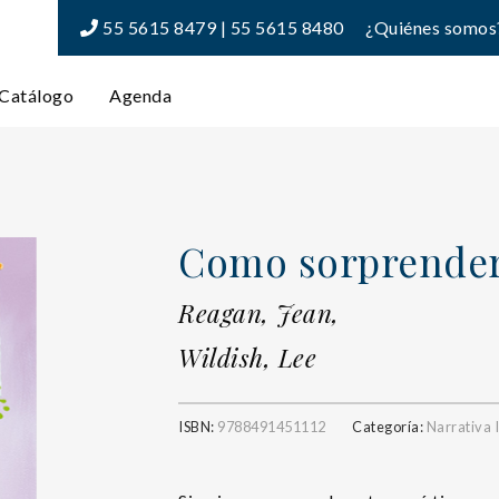
55 5615 8479 | 55 5615 8480
¿Quiénes somos
Catálogo
Agenda
Como sorprender 
Reagan, Jean,
Wildish, Lee
ISBN:
9788491451112
Categoría:
Narrativa I