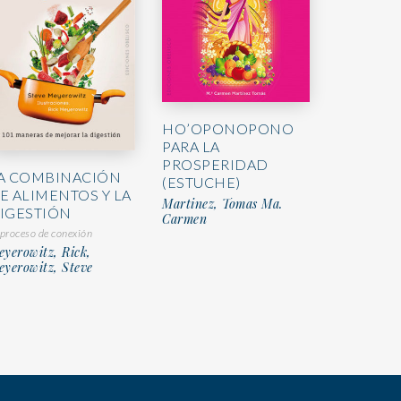
HO’OPONOPONO
PARA LA
PROSPERIDAD
A COMBINACIÓN
(ESTUCHE)
E ALIMENTOS Y LA
Martinez, Tomas Ma.
IGESTIÓN
Carmen
 proceso de conexión
yerowitz, Rick,
yerowitz, Steve