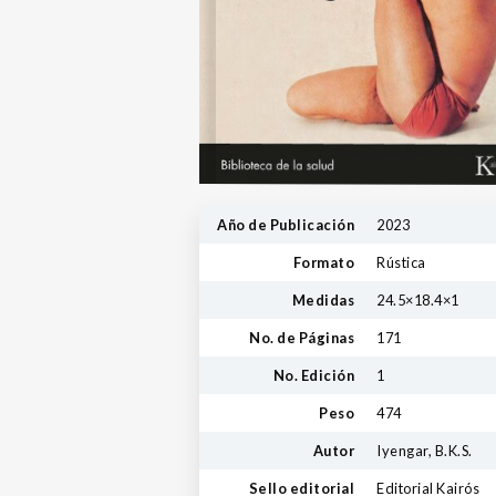
Año de Publicación
2023
Formato
Rústica
Medidas
24.5×18.4×1
No. de Páginas
171
No. Edición
1
Peso
474
Autor
Iyengar, B.K.S.
Sello editorial
Editorial Kairós