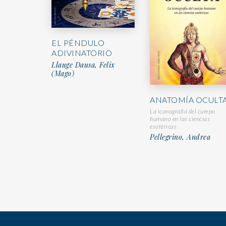
EL PÉNDULO
ADIVINATORIO
Llauge Dausa, Felix
(Mago)
ANATOMÍA OCULT
La iconografía del cuerpo
humano en las ciencias
esotéricas
Pellegrino, Andrea