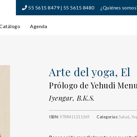
55 5615 8479 | 55 5615 8480
¿Quiénes somos
Catálogo
Agenda
Arte del yoga, El
Prólogo de Yehudi Men
Iyengar, B.K.S.
ISBN:
9788411211369
Categorías:
Salud
,
Yo