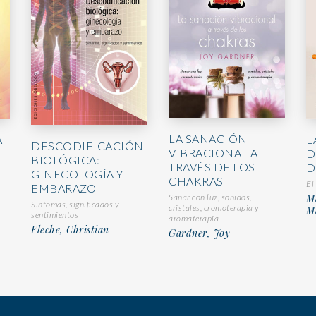
LA SANACIÓN
L
A
DESCODIFICACIÓN
VIBRACIONAL A
D
BIOLÓGICA:
TRAVÉS DE LOS
D
GINECOLOGÍA Y
CHAKRAS
El
EMBARAZO
Sanar con luz, sonidos,
Me
Síntomas, significados y
cristales, cromoterapia y
Me
sentimientos
aromaterapia
Fleche, Christian
Gardner, Joy