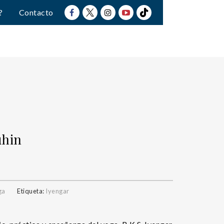
?
Contacto
uhin
ga
Etiqueta:
Iyengar