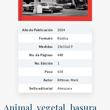
Año de Publicación
2024
Formato
Rústica
Medidas
23x15x2.9
No. de Páginas
448
No. Edición
1
Peso
654
Autor
Bittman, Mark
Sello editorial
Almuzara
Animal, vegetal, basura