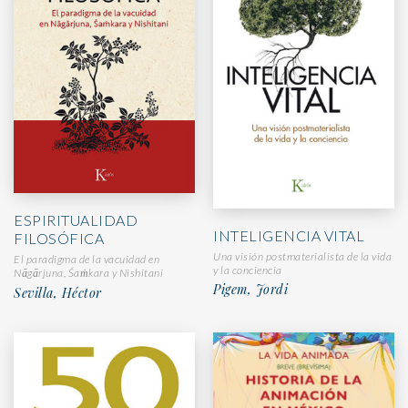
ESPIRITUALIDAD
INTELIGENCIA VITAL
FILOSÓFICA
Una visión postmaterialista de la vida
El paradigma de la vacuidad en
y la conciencia
Nāgārjuna, Śaṁkara y Nishitani
Pigem, Jordi
Sevilla, Héctor