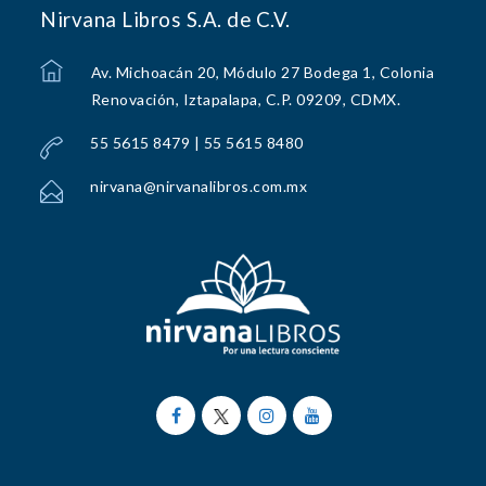
Nirvana Libros S.A. de C.V.
Av. Michoacán 20, Módulo 27 Bodega 1, Colonia
Renovación, Iztapalapa, C.P. 09209, CDMX.
55 5615 8479 | 55 5615 8480
nirvana@nirvanalibros.com.mx