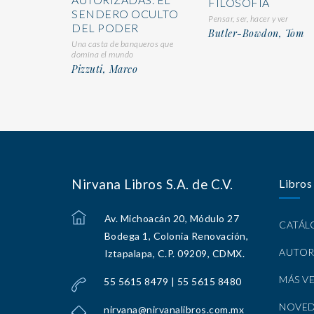
FILOSOFÍA
SENDERO OCULTO
Pensar, ser, hacer y ver
DEL PODER
Butler-Bowdon, Tom
Una casta de banqueros que
domina el mundo
Pizzuti, Marco
Nirvana Libros S.A. de C.V.
Libros
Av. Michoacán 20, Módulo 27
CATÁ
Bodega 1, Colonia Renovación,
AUTOR
Iztapalapa, C.P. 09209, CDMX.
MÁS V
55 5615 8479 | 55 5615 8480
NOVE
nirvana@nirvanalibros.com.mx