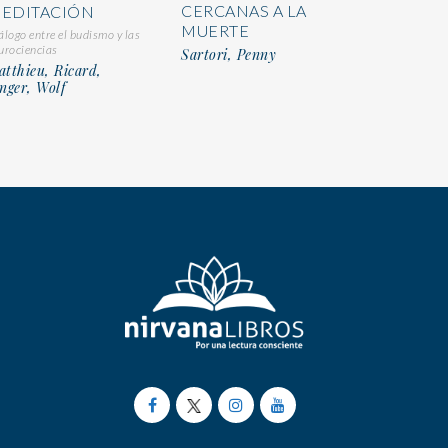
CERCANAS A LA
EDITACIÓN
MUERTE
álogo entre el budismo y las
urociencias
Sartori, Penny
tthieu, Ricard,
nger, Wolf