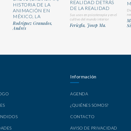
REALIDAD DETRÁS
M
HISTORIA DE LA
DE LA REALIDAD
ANIMACIÓN EN
Di
ne
Sus usos en psicoterapia y en el
MÉXICO, LA
cultivo del mundo interior
Ma
Rodríguez Granados,
Fericgla, Josep Ma.
Si
Andrés
Información
LOGO
AGENDA
ES
¿QUIÉNES SOMOS?
ENDIDOS
CONTACTO
DADES
AVISO DE PRIVACIDAD