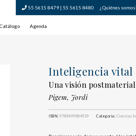
55 5615 8479 | 55 5615 8480
¿Quiénes somos
Catálogo
Agenda
Inteligencia vital
Una visión postmateriali
Pigem, Jordi
ISBN:
9788499884929
Categoría:
Ciencias S