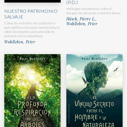
(P.D.)
Hallazgos asombrosos sobre el
NUESTRO PATRIMONIO
bosque, las personas y nuestro futuro
SALVAJE
Ibisch, Pierre L.,
Cómo los instintos nos controlan y
Wohlleben, Peter
qué significa esto para nuestro futuro;
ideas fascinantes para una vida en
armonía con la naturaleza
Wohlleben, Peter