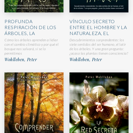
PROFUNDA
VÍNCULO SECRETO
RESPIRACIÓN DE LOS
ENTRE EL HOMBRE Y LA
ÁRBOLES, LA
NATURALEZA, EL
Cómo los árboles aprenden a lidiar
Descubrimientos sorprendentes: los
con el cambio climático y por qué el
siete sentidos del ser humano, el latir
bosque nos salvará, si se lo
de los árboles. Y una gran pregunta:
permitimos
¿acaso las plantas tienen consciencia?
Wohlleben, Peter
Wohlleben, Peter