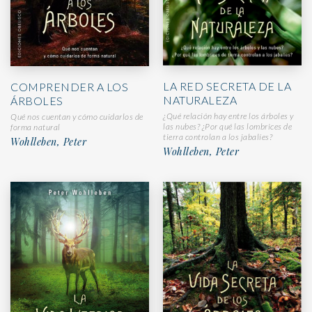
LA RED SECRETA DE LA
COMPRENDER A LOS
NATURALEZA
ÁRBOLES
¿Qué relación hay entre los árboles y
Qué nos cuentan y cómo cuidarlos de
las nubes? ¿Por qué las lombrices de
forma natural
tierra controlan a los jabalíes?
Wohlleben, Peter
Wohlleben, Peter