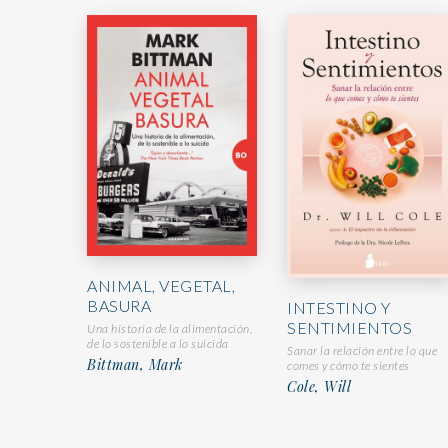
ANIMAL, VEGETAL,
BASURA
INTESTINO Y
SENTIMIENTOS
Una historia de la alimentación,
de lo sostenible a lo suicida
Sanar la relación entre lo que
Bittman, Mark
comes y cómo te sientes
Cole, Will