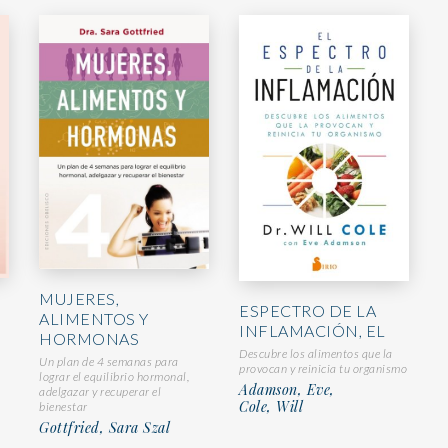
MUJERES,
ESPECTRO DE LA
ALIMENTOS Y
INFLAMACIÓN, EL
HORMONAS
Descubre los alimentos que la
Un plan de 4 semanas para
provocan y reinicia tu organismo
lograr el equilibrio hormonal,
Adamson, Eve,
adelgazar y recuperar el
Cole, Will
bienestar
Gottfried, Sara Szal