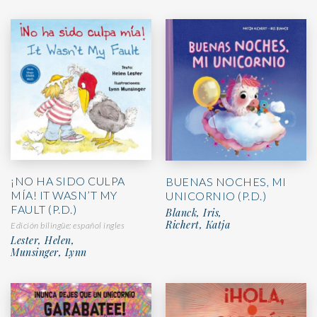
¡NO HA SIDO CULPA
BUENAS NOCHES, MI
MÍA! IT WASN’T MY
UNICORNIO (P.D.)
FAULT (P.D.)
Blanck, Iris,
Richert, Katja
Edición bilingüe: español ingles
Lester, Helen,
Munsinger, Lynn