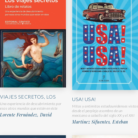
VIAJES SECRETOS, LOS
USA! USA!
Una experiencia de descubrimiento por
Mitos y antimitos estadounidenses vistos
esos otros mundos que están en éste
desde el perplejo asombro de un
Lorente Fernández, David
mexicano a caballo del siglo XX y el XXI
Martínez Sifuentes, Esteban