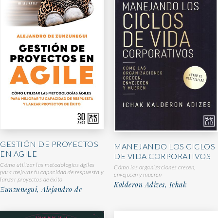
GESTIÓN DE PROYECTOS
MANEJANDO LOS CICLOS
EN AGILE
DE VIDA CORPORATIVOS
Cómo utilizar las metodologías ágiles
Cómo las organizaciones crecen,
para mejorar tu capacidad de respuesta y
envejecen y mueren
lanzar proyectos de éxito
Kalderon Adizes, Ichak
Zunzunegui, Alejandro de