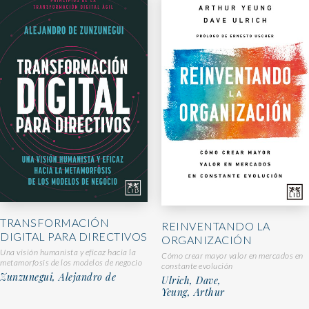
TRANSFORMACIÓN
REINVENTANDO LA
DIGITAL PARA DIRECTIVOS
ORGANIZACIÓN
Una visión humanista y eficaz hacia la
Cómo crear mayor valor en mercados en
metamorfosis de los modelos de negocio
constante evolución
Zunzunegui, Alejandro de
Ulrich, Dave,
Yeung, Arthur