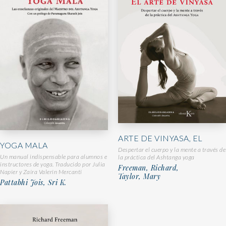
ARTE DE VINYASA, EL
YOGA MALA
Despertar el cuerpo y la mente a través de
Un manual indispensable para alumnos e
la práctica del Ashtanga yoga
instructores de yoga. Traducido por Julia
Freeman, Richard,
Napier y Zaira Valerin Mercanti
Taylor, Mary
Pattabhi Jois, Sri K.