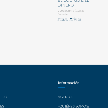
EL CÓDIGO DEL
DINERO
Conquista tu libertad
financiera
Samso, Raimon
Información
LOGO
AGENDA
ES
¿QUIÉNES SOMOS?