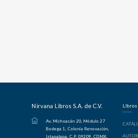
Nirvana Libros S.A. de C.V.
Libros
Av. Michoacán 20, Módulo 27
CATÁ
Bodega 1, Colonia Renovación,
AUTOR
Iztapalapa, C.P. 09209, CDMX.