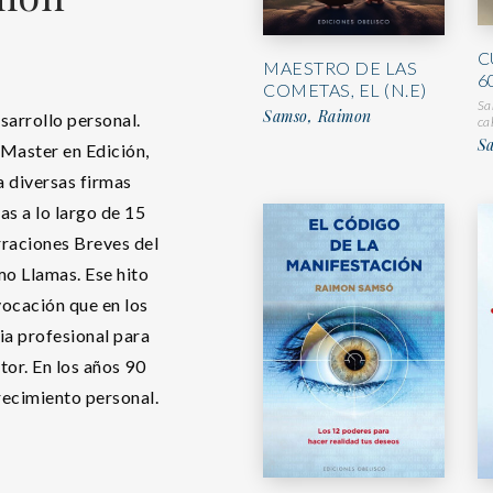
C
MAESTRO DE LAS
6
COMETAS, EL (N.E)
Sa
Samso, Raimon
sarrollo personal.
ca
S
Master en Edición,
a diversas firmas
as a lo largo de 15
raciones Breves del
mo Llamas. Ese hito
vocación que en los
ia profesional para
tor. En los años 90
crecimiento personal.