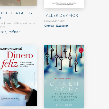
UMPLIR 40 A LOS
TALLER DE AMOR
0
Escuela de almas
no, joven… y libre de dolor de
Samso, Raimon
beza
amso, Raimon