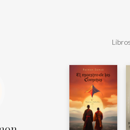
Libro
imon