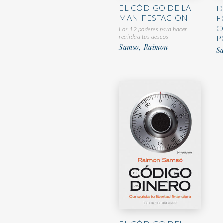
EL CÓDIGO DE LA
D
MANIFESTACIÓN
E
C
Los 12 poderes para hacer
realidad tus deseos
P
Samso, Raimon
S