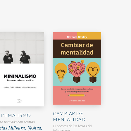
CAMBIAR DE
INIMALISMO
MENTALIDAD
ra una vida con sentido
El secreto de las letras del
elds Millburn, Joshua,
tetragrama