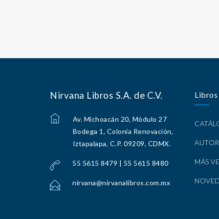
Nirvana Libros S.A. de C.V.
Libros
Av. Michoacán 20, Módulo 27
CATÁ
Bodega 1, Colonia Renovación,
AUTOR
Iztapalapa, C.P. 09209, CDMX.
MÁS V
55 5615 8479 | 55 5615 8480
NOVE
nirvana@nirvanalibros.com.mx