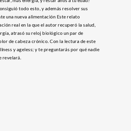
star, más energía, y restar años a tu edad?
onsiguió todo esto, y además resolver sus
te una nueva alimentación Este relato
ción real en la que el autor recuperó la salud,
rgía, atrasó su reloj biológico un par de
olor de cabeza crónico. Con la lectura de este
llness y ageless; y te preguntarás por qué nadie
e revelará.