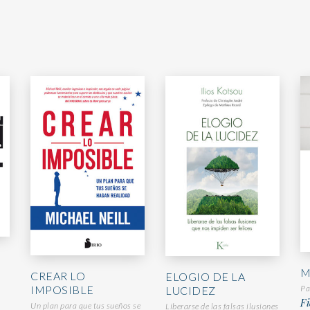
M
CREAR LO
ELOGIO DE LA
Pa
IMPOSIBLE
LUCIDEZ
Fi
Un plan para que tus sueños se
Liberarse de las falsas ilusiones