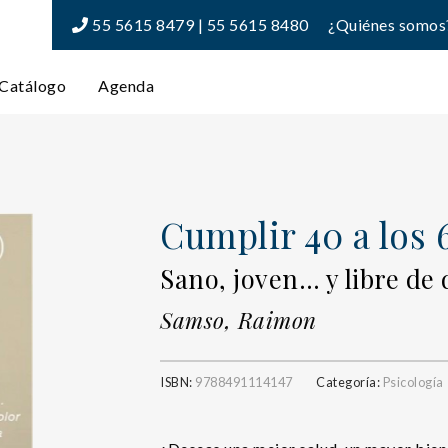
55 5615 8479 | 55 5615 8480
¿Quiénes somos
Catálogo
Agenda
Cumplir 40 a los 
Sano, joven… y libre de 
Samso, Raimon
ISBN:
9788491114147
Categoría:
Psicología