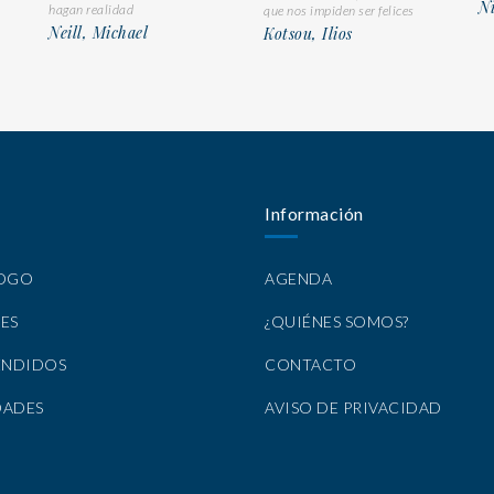
N
hagan realidad
que nos impiden ser felices
Neill, Michael
Kotsou, Ilios
Información
LOGO
AGENDA
ES
¿QUIÉNES SOMOS?
ENDIDOS
CONTACTO
DADES
AVISO DE PRIVACIDAD